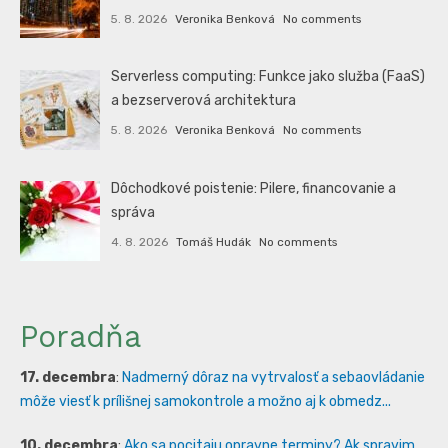
5. 8. 2026
Veronika Benková
No comments
Serverless computing: Funkce jako služba (FaaS)
a bezserverová architektura
5. 8. 2026
Veronika Benková
No comments
Dôchodkové poistenie: Pilere, financovanie a
správa
4. 8. 2026
Tomáš Hudák
No comments
Poradňa
17. decembra
:
Nadmerný dôraz na vytrvalosť a sebaovládanie
môže viesť k prílišnej samokontrole a možno aj k obmedz...
10. decembra
:
Ako sa pocitaju opravne terminy? Ak spravim