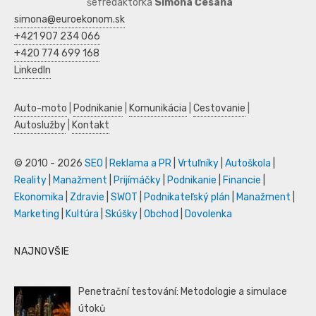
šéfredaktorka
Simona Česaná
simona@euroekonom.sk
+421 907 234 066
+420 774 699 168
LinkedIn
Auto-moto
|
Podnikanie
|
Komunikácia
|
Cestovanie
|
Autoslužby
|
Kontakt
© 2010 - 2026
SEO
|
Reklama a PR
|
Vrtuľníky
|
Autoškola
|
Reality
|
Manažment
|
Prijímáčky
|
Podnikanie
|
Financie
|
Ekonomika
|
Zdravie
|
SWOT
|
Podnikateľský plán
|
Manažment
|
Marketing
|
Kultúra
|
Skúšky
|
Obchod
|
Dovolenka
NAJNOVŠIE
Penetrační testování: Metodologie a simulace
útoků