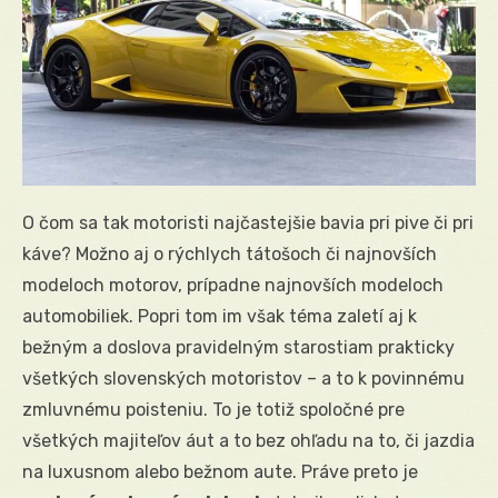
O čom sa tak motoristi najčastejšie bavia pri pive či pri
káve? Možno aj o rýchlych tátošoch či najnovších
modeloch motorov, prípadne najnovších modeloch
automobiliek. Popri tom im však téma zaletí aj k
bežným a doslova pravidelným starostiam prakticky
všetkých slovenských motoristov – a to k povinnému
zmluvnému poisteniu. To je totiž spoločné pre
všetkých majiteľov áut a to bez ohľadu na to, či jazdia
na luxusnom alebo bežnom aute. Práve preto je