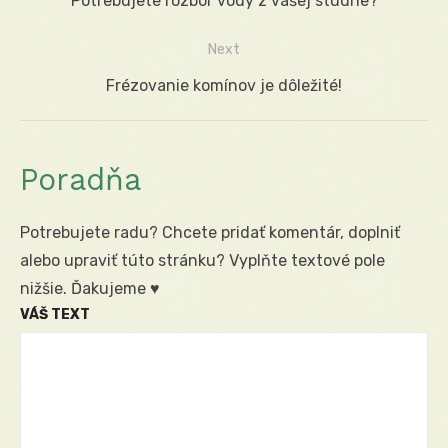
Previous
Potrebujete rozbor vody z vašej studne?
v
post:
Next
článku
Next
Frézovanie komínov je dôležité!
post:
Poradňa
Potrebujete radu? Chcete pridať komentár, doplniť
alebo upraviť túto stránku? Vyplňte textové pole
nižšie. Ďakujeme ♥
VÁŠ TEXT