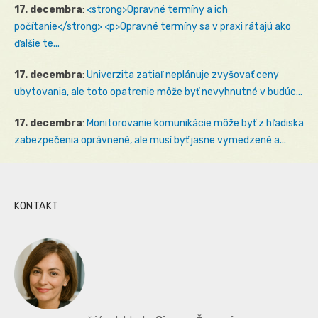
17. decembra
:
<strong>Opravné termíny a ich
počítanie</strong> <p>Opravné termíny sa v praxi rátajú ako
ďalšie te...
17. decembra
:
Univerzita zatiaľ neplánuje zvyšovať ceny
ubytovania, ale toto opatrenie môže byť nevyhnutné v budúc...
17. decembra
:
Monitorovanie komunikácie môže byť z hľadiska
zabezpečenia oprávnené, ale musí byť jasne vymedzené a...
KONTAKT