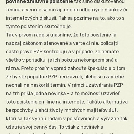
povinné zmluvné poistenie
tak silno diskutovanou
témou a venuje sa mu aj mnoho odborných článkov či
internetových diskusií. Tak sa pozrime na to, ako to s
týmto poistením skutočne je.
Tak v prvom rade si ujasníme, že toto poistenie ja
naozaj zákonom stanovené a verte či nie, policajti
často práve PZP kontrolujú a v prípade, že nemáte
všetko v poriadku, je ich pokuta nekompromisná a
rázna. Preto prosím vopred zahoďte špekulácie o tom,
že by ste prípadne PZP neuzavreli, alebo si uzavretie
nechali na neskorší termín. V rámci uzatvárania PZP
na trh prišla jedna novinka – a to možnosť uzavrieť
toto poistenie on-line na internete. Takáto alternatíva
bezpochyby uľahčí životy mnohých majiteľov áut,
ktorí sa tak vyhnú radám v poisťovniach a výrazne tak
ušetria svoj cenný čas. To však z noviniek a