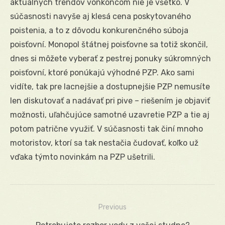
aktuálnych trendov vonkoncom nie je všetko. V
súčasnosti navyše aj klesá cena poskytovaného
poistenia, a to z dôvodu konkurenčného súboja
poisťovní. Monopol štátnej poisťovne sa totiž skončil,
dnes si môžete vyberať z pestrej ponuky súkromných
poisťovní, ktoré ponúkajú výhodné PZP. Ako sami
vidíte, tak pre lacnejšie a dostupnejšie PZP nemusíte
len diskutovať a nadávať pri pive – riešením je objaviť
možnosti, uľahčujúce samotné uzavretie PZP a tie aj
potom patrične využiť. V súčasnosti tak činí mnoho
motoristov, ktorí sa tak nestačia čudovať, koľko už
vďaka týmto novinkám na PZP ušetrili.
Previous
Navigácia