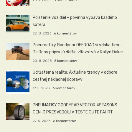
25. 7. 2023
12 komentárov
Poistenie vozidiel – povinná výbava každého
šoféra
22. 8. 2023
6 komentárov
Pneumatiky Goodyear OFFROAD si vďaka tímu
De Rooy pripisujú ďalšie víťazstvá v Rallye Dakar
20. 8. 2023
6 komentárov
Udržateľná realita: Aktuálne trendy v odbore
cestnej nákladnej dopravy
17. 5. 2023
6 komentárov
PNEUMATIKY GOODYEAR VECTOR 4SEASONS
GEN-3 PRESVEDČILI V TESTE GUTE FAHRT
27. 5. 2023
6 komentárov