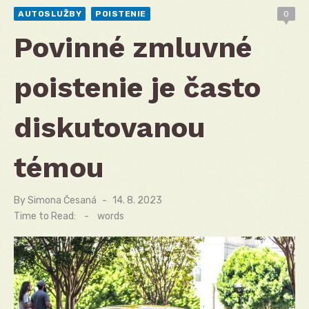
AUTOSLUŽBY
POISTENIE
0
Povinné zmluvné
poistenie je často
diskutovanou
témou
By
Simona Česaná
Posted
14. 8. 2023
on
Time to Read:
-
words