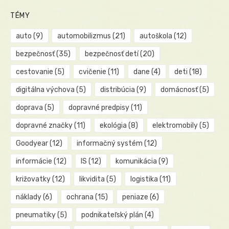
TÉMY
auto
(9)
automobilizmus
(21)
autoškola
(12)
bezpečnosť
(35)
bezpečnosť detí
(20)
cestovanie
(5)
cvičenie
(11)
dane
(4)
deti
(18)
digitálna výchova
(5)
distribúcia
(9)
domácnosť
(5)
doprava
(5)
dopravné predpisy
(11)
dopravné značky
(11)
ekológia
(8)
elektromobily
(5)
Goodyear
(12)
informačný systém
(12)
informácie
(12)
IS
(12)
komunikácia
(9)
križovatky
(12)
likvidita
(5)
logistika
(11)
náklady
(6)
ochrana
(15)
peniaze
(6)
pneumatiky
(5)
podnikateľský plán
(4)