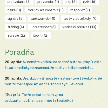
predvídanie
(7)
prevencia
(11)
pzp
(5)
riziko
(6)
riziká
(8)
rodičovská kontrola
(5)
rozpočet
(7)
signály
(5)
taekwon-do
(10)
testy z autoškoly
(10)
tréning
(4)
udržateľnosť
(6)
vodičský preukaz
(10)
zdravie
(22)
šport
(12)
Poradňa
20. apríla
:
Ak nemáte vodičák na osobné auto skupiny B, ešte
to automaticky neznamená, že na štvorkolke nesmiete...
20. apríla
:
Bez skupiny B môžete viesť niektoré štvorkolky, ale
musíte mať aspoň AM alebo B1 podľa typu štvorkol...
19. apríla
:
Takže pokiaľ nemam vp na
osob.automobil,nemozem viest stvorkolku?