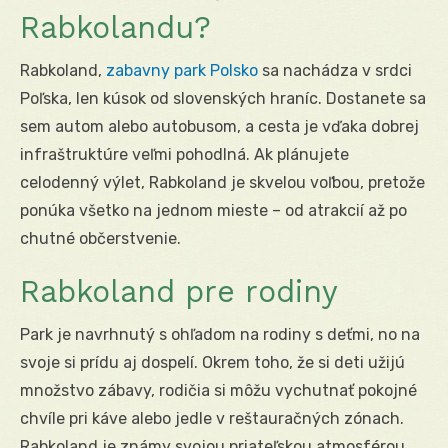
Rabkolandu?
Rabkoland,
zabavny park Polsko
sa nachádza v srdci
Poľska, len kúsok od slovenských hraníc. Dostanete sa
sem autom alebo autobusom, a cesta je vďaka dobrej
infraštruktúre veľmi pohodlná. Ak plánujete
celodenný výlet, Rabkoland je skvelou voľbou, pretože
ponúka všetko na jednom mieste – od atrakcií až po
chutné občerstvenie.
Rabkoland pre rodiny
Park je navrhnutý s ohľadom na rodiny s deťmi, no na
svoje si prídu aj dospelí. Okrem toho, že si deti užijú
množstvo zábavy, rodičia si môžu vychutnať pokojné
chvíle pri káve alebo jedle v reštauračných zónach.
Rabkoland je známy svojou priateľskou atmosférou,