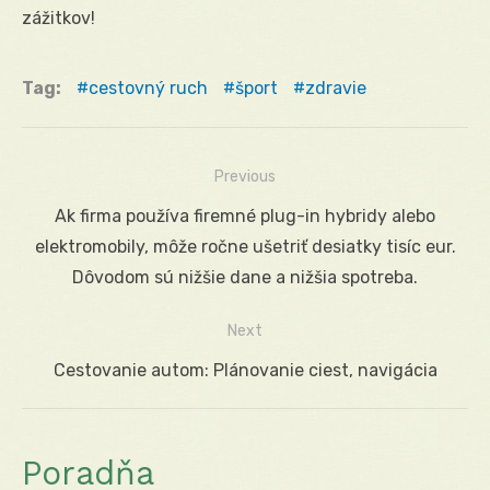
zážitkov!
Tag:
cestovný ruch
šport
zdravie
Previous
Navigácia
Previous
Ak firma používa firemné plug-in hybridy alebo
v
post:
elektromobily, môže ročne ušetriť desiatky tisíc eur.
článku
Dôvodom sú nižšie dane a nižšia spotreba.
Next
Next
Cestovanie autom: Plánovanie ciest, navigácia
post:
Poradňa