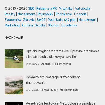
© 2010 - 2026
SEO
|
Reklama a PR
|
Vrtuľníky
|
Autoškola
|
Reality
|
Manažment
|
Prijímáčky
|
Podnikanie
|
Financie
|
Ekonomika
|
Zdravie
|
SWOT
|
Podnikateľský plán
|
Manažment
|
Marketing
|
Kultúra
|
Skúšky
|
Obchod
|
Dovolenka
NAJNOVŠIE
Optická hygiena v premávke: Správne prepínanie
stretávacích a diaľkových svetiel
9. 8. 2026
Jankoš
No comments
Peňažný trh: Nástroje krátkodobého
financovania
7. 8. 2026
Tomáš Hudák
No comments
Penetrační testování: Metodologie a simulace