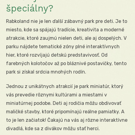
špeciálny?
Rabkoland nie je len ďalší zábavný park pre deti. Je to
miesto, kde sa spájajú tradície, kreativita a moderné
atrakcie, ktoré zaujmú nielen deti, ale aj dospelých. V
parku nájdete tematické zóny plné interaktívnych
hier, ktoré rozvíjajú detskú predstavivosť. Od
farebných kolotočov až po bláznivé postavičky, tento
park si získal srdcia mnohých rodín.
Jednou z unikátnych atrakcií je park miniatúr, ktorý
vás prevedie rôznymi kultúrami a miestami v
miniatúrnej podobe. Deti aj rodičia môžu obdivovať
maličké stavby, ktoré pripomínajú reálne pamiatky. A
to je len začiatok! Čakajú na vás aj rôzne interaktívne
divadlá, kde sa z divákov môžu stať herci.