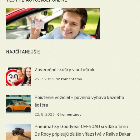
TESTY Z AUTOŠKOLY ONLINE
NAJČÍTANEJŠIE
Záverečné skúšky v autoškole
25. 7. 2023
12 komentárov
Poistenie vozidiel – povinná výbava každého
šoféra
22. 8. 2023
6 komentárov
Pneumatiky Goodyear OFFROAD si vďaka tímu
De Rooy pripisujú ďalšie víťazstvá v Rallye Dakar