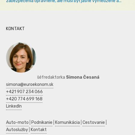
zabezpečenia oprávnené, ale musí byť jasne vymedzené a...
KONTAKT
šéfredaktorka
Simona Česaná
simona@euroekonom.sk
+421 907 234 066
+420 774 699 168
LinkedIn
Auto-moto
|
Podnikanie
|
Komunikácia
|
Cestovanie
|
Autoslužby
|
Kontakt