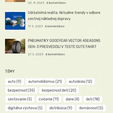
20. 8. 2023
6 komentárov
Udržateľná realita: Aktuálne trendy v odbore
cestnej nákladnej dopravy
17. 5. 2023
6 komentárov
PNEUMATIKY GOODYEAR VECTOR 4SEASONS
GEN-3 PRESVEDČILI V TESTE GUTE FAHRT
27. 5. 2023
6 komentárov
TÉMY
auto
(9)
automobilizmus
(21)
autoškola
(12)
bezpečnosť
(35)
bezpečnosť detí
(20)
cestovanie
(5)
cvičenie
(11)
dane
(4)
deti
(18)
digitálna výchova
(5)
distribúcia
(9)
domácnosť
(5)