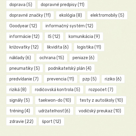
doprava
(5)
dopravné predpisy
(11)
dopravné značky
(11)
ekológia
(8)
elektromobily
(5)
Goodyear
(12)
informačný systém
(12)
informácie
(12)
IS
(12)
komunikácia
(9)
križovatky
(12)
likvidita
(6)
logistika
(11)
náklady
(6)
ochrana
(15)
peniaze
(6)
pneumatiky
(5)
podnikateľský plán
(4)
predvídanie
(7)
prevencia
(11)
pzp
(5)
riziko
(6)
riziká
(8)
rodičovská kontrola
(5)
rozpočet
(7)
signály
(5)
taekwon-do
(10)
testy z autoškoly
(10)
tréning
(4)
udržateľnosť
(6)
vodičský preukaz
(10)
zdravie
(22)
šport
(12)