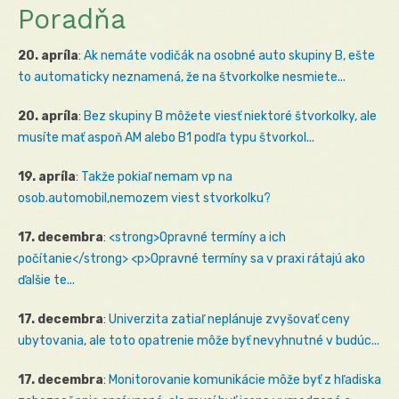
Poradňa
20. apríla
:
Ak nemáte vodičák na osobné auto skupiny B, ešte
to automaticky neznamená, že na štvorkolke nesmiete...
20. apríla
:
Bez skupiny B môžete viesť niektoré štvorkolky, ale
musíte mať aspoň AM alebo B1 podľa typu štvorkol...
19. apríla
:
Takže pokiaľ nemam vp na
osob.automobil,nemozem viest stvorkolku?
17. decembra
:
<strong>Opravné termíny a ich
počítanie</strong> <p>Opravné termíny sa v praxi rátajú ako
ďalšie te...
17. decembra
:
Univerzita zatiaľ neplánuje zvyšovať ceny
ubytovania, ale toto opatrenie môže byť nevyhnutné v budúc...
17. decembra
:
Monitorovanie komunikácie môže byť z hľadiska