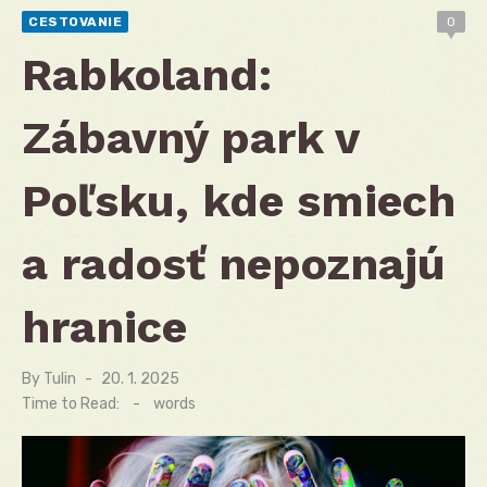
CESTOVANIE
0
Rabkoland:
Zábavný park v
Poľsku, kde smiech
a radosť nepoznajú
hranice
By
Tulin
Posted
20. 1. 2025
on
Time to Read:
-
words