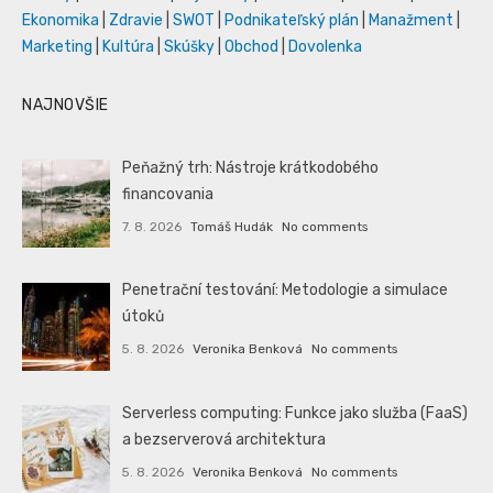
Ekonomika
|
Zdravie
|
SWOT
|
Podnikateľský plán
|
Manažment
|
Marketing
|
Kultúra
|
Skúšky
|
Obchod
|
Dovolenka
NAJNOVŠIE
Peňažný trh: Nástroje krátkodobého
financovania
7. 8. 2026
Tomáš Hudák
No comments
Penetrační testování: Metodologie a simulace
útoků
5. 8. 2026
Veronika Benková
No comments
Serverless computing: Funkce jako služba (FaaS)
a bezserverová architektura
5. 8. 2026
Veronika Benková
No comments