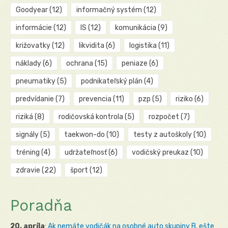
Goodyear
(12)
informačný systém
(12)
informácie
(12)
IS
(12)
komunikácia
(9)
križovatky
(12)
likvidita
(6)
logistika
(11)
náklady
(6)
ochrana
(15)
peniaze
(6)
pneumatiky
(5)
podnikateľský plán
(4)
predvídanie
(7)
prevencia
(11)
pzp
(5)
riziko
(6)
riziká
(8)
rodičovská kontrola
(5)
rozpočet
(7)
signály
(5)
taekwon-do
(10)
testy z autoškoly
(10)
tréning
(4)
udržateľnosť
(6)
vodičský preukaz
(10)
zdravie
(22)
šport
(12)
Poradňa
20. apríla
:
Ak nemáte vodičák na osobné auto skupiny B, ešte