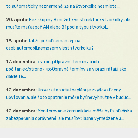
to automaticky neznamená, že na štvorkolke nesmiete...
20. apríla
:
Bez skupiny B môžete viesť niektoré štvorkolky, ale
musíte mať aspoň AM alebo B1 podľa typu štvorkol...
19. apríla
:
Takže pokiaľ nemam vp na
osob.automobil,nemozem viest stvorkolku?
17. decembra
:
<strong>Opravné termíny a ich
počítanie</strong> <p>Opravné termíny sa v praxi rátajú ako
ďalšie te...
17. decembra
:
Univerzita zatiaľ neplánuje zvyšovať ceny
ubytovania, ale toto opatrenie môže byť nevyhnutné v budúc...
17. decembra
:
Monitorovanie komunikácie môže byť z hľadiska
zabezpečenia oprávnené, ale musí byť jasne vymedzené a...