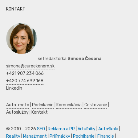
KONTAKT
šéfredaktorka
Simona Česaná
simona@euroekonom.sk
+421 907 234 066
+420 774 699 168
LinkedIn
Auto-moto
|
Podnikanie
|
Komunikácia
|
Cestovanie
|
Autoslužby
|
Kontakt
© 2010 - 2026
SEO
|
Reklama a PR
|
Vrtuľníky
|
Autoškola
|
Reality
|
Manažment
|
Prijímáčky
|
Podnikanie
|
Financie
|