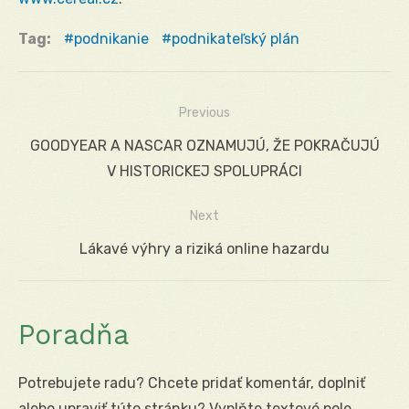
Tag:
podnikanie
podnikateľský plán
Previous
Navigácia
Previous
GOODYEAR A NASCAR OZNAMUJÚ, ŽE POKRAČUJÚ
v
post:
V HISTORICKEJ SPOLUPRÁCI
článku
Next
Next
Lákavé výhry a riziká online hazardu
post:
Poradňa
Potrebujete radu? Chcete pridať komentár, doplniť
alebo upraviť túto stránku? Vyplňte textové pole