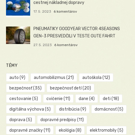
cestnej nákladnej dopravy
17. 5. 2023
6 komentárov
PNEUMATIKY GOODYEAR VECTOR 4SEASONS
GEN-3 PRESVEDČILI V TESTE GUTE FAHRT
27. 5. 2023
6 komentárov
TÉMY
auto
(9)
automobilizmus
(21)
autoškola
(12)
bezpečnosť
(35)
bezpečnosť detí
(20)
cestovanie
(5)
cvičenie
(11)
dane
(4)
deti
(18)
digitálna výchova
(5)
distribúcia
(9)
domácnosť
(5)
doprava
(5)
dopravné predpisy
(11)
dopravné značky
(11)
ekológia
(8)
elektromobily
(5)