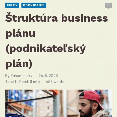
FIRMY
PODNIKANIE
0
Štruktúra business
plánu
(podnikateľský
plán)
By
Zahumensky
Posted
26. 5. 2023
on
Time to Read:
3 min
-
657
words