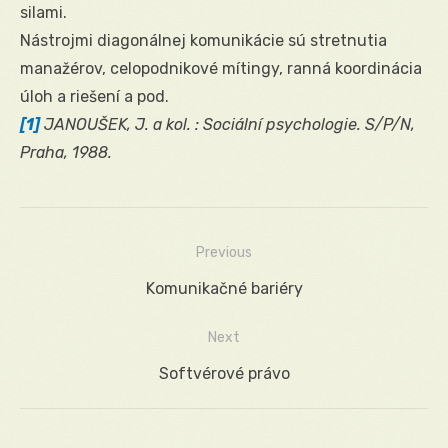
silami.
Nástrojmi diagonálnej komunikácie sú stretnutia
manažérov, celopodnikové mítingy, ranná koordinácia
úloh a riešení a pod.
[1]
JANOUŠEK, J. a kol. : Sociální psychologie. S/P/N,
Praha, 1988.
Previous
Navigácia
Previous
Komunikačné bariéry
v
post:
Next
článku
Next
Softvérové právo
post: