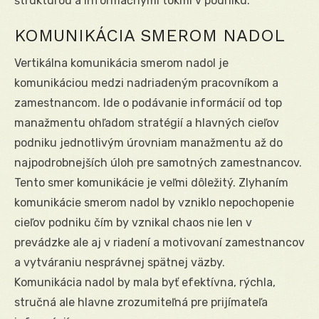
štruktúrou a informačnými tokmi v podniku.
KOMUNIKÁCIA SMEROM NADOL
Vertikálna komunikácia smerom nadol je
komunikáciou medzi nadriadeným pracovníkom a
zamestnancom. Ide o podávanie informácií od top
manažmentu ohľadom stratégií a hlavných cieľov
podniku jednotlivým úrovniam manažmentu až do
najpodrobnejších úloh pre samotných zamestnancov.
Tento smer komunikácie je veľmi dôležitý. Zlyhaním
komunikácie smerom nadol by vzniklo nepochopenie
cieľov podniku čím by vznikal chaos nie len v
prevádzke ale aj v riadení a motivovaní zamestnancov
a vytváraniu nesprávnej spätnej väzby.
Komunikácia nadol by mala byť efektívna, rýchla,
stručná ale hlavne zrozumiteľná pre prijímateľa