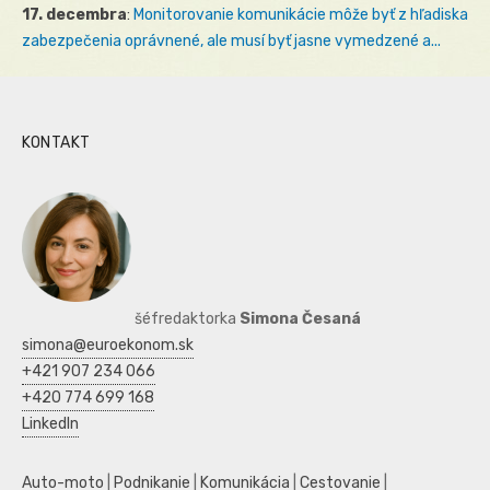
17. decembra
:
Monitorovanie komunikácie môže byť z hľadiska
zabezpečenia oprávnené, ale musí byť jasne vymedzené a...
KONTAKT
šéfredaktorka
Simona Česaná
simona@euroekonom.sk
+421 907 234 066
+420 774 699 168
LinkedIn
Auto-moto
|
Podnikanie
|
Komunikácia
|
Cestovanie
|