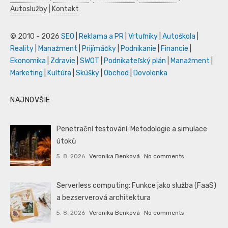
Autoslužby
|
Kontakt
© 2010 - 2026
SEO
|
Reklama a PR
|
Vrtuľníky
|
Autoškola
|
Reality
|
Manažment
|
Prijímáčky
|
Podnikanie
|
Financie
|
Ekonomika
|
Zdravie
|
SWOT
|
Podnikateľský plán
|
Manažment
|
Marketing
|
Kultúra
|
Skúšky
|
Obchod
|
Dovolenka
NAJNOVŠIE
Penetrační testování: Metodologie a simulace
útoků
5. 8. 2026
Veronika Benková
No comments
Serverless computing: Funkce jako služba (FaaS)
a bezserverová architektura
5. 8. 2026
Veronika Benková
No comments