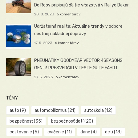
De Rooy pripisujú ďalšie víťazstvá v Rallye Dakar
20. 8. 2023
6 komentárov
Udržateľná realita: Aktuálne trendy v odbore
cestnej nákladnej dopravy
17. 5. 2023
6 komentárov
PNEUMATIKY GOODYEAR VECTOR 4SEASONS
GEN-3 PRESVEDČILI V TESTE GUTE FAHRT
27. 5. 2023
6 komentárov
TÉMY
auto
(9)
automobilizmus
(21)
autoškola
(12)
bezpečnosť
(35)
bezpečnosť detí
(20)
cestovanie
(5)
cvičenie
(11)
dane
(4)
deti
(18)