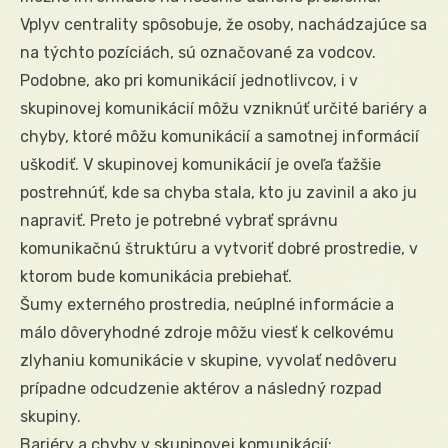
Vplyv centrality spôsobuje, že osoby, nachádzajúce sa
na týchto pozíciách, sú označované za vodcov.
Podobne, ako pri komunikácií jednotlivcov, i v
skupinovej komunikácií môžu vzniknúť určité bariéry a
chyby, ktoré môžu komunikácií a samotnej informácií
uškodiť. V skupinovej komunikácií je oveľa ťažšie
postrehnúť, kde sa chyba stala, kto ju zavinil a ako ju
napraviť. Preto je potrebné vybrať správnu
komunikačnú štruktúru a vytvoriť dobré prostredie, v
ktorom bude komunikácia prebiehať.
Šumy externého prostredia, neúplné informácie a
málo dôveryhodné zdroje môžu viesť k celkovému
zlyhaniu komunikácie v skupine, vyvolať nedôveru
prípadne odcudzenie aktérov a následný rozpad
skupiny.
Bariéry a chyby v skupinovej komunikácií: