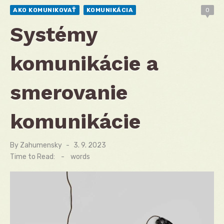
AKO KOMUNIKOVAŤ
KOMUNIKÁCIA
0
Systémy
komunikácie a
smerovanie
komunikácie
By
Zahumensky
Posted
3. 9. 2023
on
Time to Read:
-
words