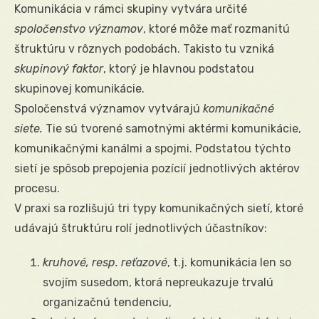
Komunikácia v rámci skupiny vytvára určité
spoločenstvo významov
, ktoré môže mať rozmanitú
štruktúru v rôznych podobách. Takisto tu vzniká
skupinový faktor
, ktorý je hlavnou podstatou
skupinovej komunikácie.
Spoločenstvá významov vytvárajú
komunikačné
siete.
Tie sú tvorené samotnými aktérmi komunikácie,
komunikačnými kanálmi a spojmi. Podstatou týchto
sietí je spôsob prepojenia pozícií jednotlivých aktérov
procesu.
V praxi sa rozlišujú tri typy komunikačných sietí, ktoré
udávajú štruktúru rolí jednotlivých účastníkov:
kruhové, resp. reťazové
, t.j. komunikácia len so
svojím susedom, ktorá nepreukazuje trvalú
organizačnú tendenciu,