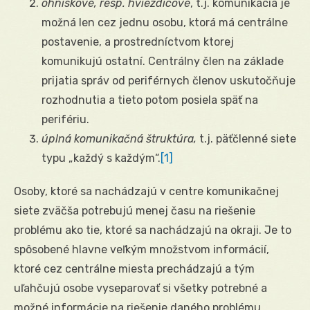
ohniskové, resp. hviezdicové
, t.j. komunikácia je
možná len cez jednu osobu, ktorá má centrálne
postavenie, a prostredníctvom ktorej
komunikujú ostatní. Centrálny člen na základe
prijatia správ od periférnych členov uskutočňuje
rozhodnutia a tieto potom posiela späť na
perifériu.
úplná komunikačná štruktúra,
t.j. päťčlenné siete
typu „každý s každým“.
[1]
Osoby, ktoré sa nachádzajú v centre komunikačnej
siete zväčša potrebujú menej času na riešenie
problému ako tie, ktoré sa nachádzajú na okraji. Je to
spôsobené hlavne veľkým množstvom informácií,
ktoré cez centrálne miesta prechádzajú a tým
uľahčujú osobe vyseparovať si všetky potrebné a
možné informácie na riešenie daného problému.