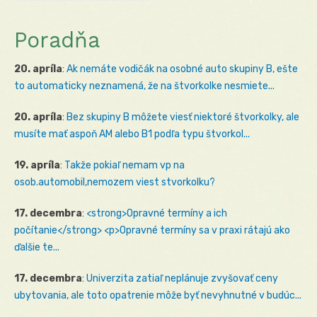
Poradňa
20. apríla
:
Ak nemáte vodičák na osobné auto skupiny B, ešte
to automaticky neznamená, že na štvorkolke nesmiete...
20. apríla
:
Bez skupiny B môžete viesť niektoré štvorkolky, ale
musíte mať aspoň AM alebo B1 podľa typu štvorkol...
19. apríla
:
Takže pokiaľ nemam vp na
osob.automobil,nemozem viest stvorkolku?
17. decembra
:
<strong>Opravné termíny a ich
počítanie</strong> <p>Opravné termíny sa v praxi rátajú ako
ďalšie te...
17. decembra
:
Univerzita zatiaľ neplánuje zvyšovať ceny
ubytovania, ale toto opatrenie môže byť nevyhnutné v budúc...