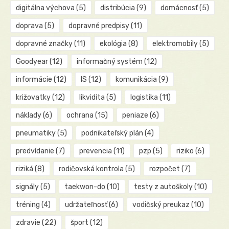
digitálna výchova
(5)
distribúcia
(9)
domácnosť
(5)
doprava
(5)
dopravné predpisy
(11)
dopravné značky
(11)
ekológia
(8)
elektromobily
(5)
Goodyear
(12)
informačný systém
(12)
informácie
(12)
IS
(12)
komunikácia
(9)
križovatky
(12)
likvidita
(5)
logistika
(11)
náklady
(6)
ochrana
(15)
peniaze
(6)
pneumatiky
(5)
podnikateľský plán
(4)
predvídanie
(7)
prevencia
(11)
pzp
(5)
riziko
(6)
riziká
(8)
rodičovská kontrola
(5)
rozpočet
(7)
signály
(5)
taekwon-do
(10)
testy z autoškoly
(10)
tréning
(4)
udržateľnosť
(6)
vodičský preukaz
(10)
zdravie
(22)
šport
(12)