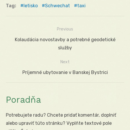
Tag:
letisko
Schwechat
taxi
Previous
Navigácia
Previous
Kolaudácia novostavby a potrebné geodetické
v
post:
služby
článku
Next
Next
Príjemné ubytovanie v Banskej Bystrici
post:
Poradňa
Potrebujete radu? Chcete pridať komentár, doplniť
alebo upraviť túto stránku? Vyplňte textové pole