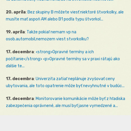
20. apríla
:
Bez skupiny B môžete viesť niektoré štvorkolky, ale
musíte mať aspoň AM alebo B1 podľa typu štvorkol...
19. apríla
:
Takže pokiaľ nemam vp na
osob.automobil,nemozem viest stvorkolku?
17. decembra
:
<strong>Opravné termíny a ich
počítanie</strong> <p>Opravné termíny sa v praxi rátajú ako
ďalšie te...
17. decembra
:
Univerzita zatiaľ neplánuje zvyšovať ceny
ubytovania, ale toto opatrenie môže byť nevyhnutné v budúc...
17. decembra
:
Monitorovanie komunikácie môže byť z hľadiska
zabezpečenia oprávnené, ale musí byť jasne vymedzené a...