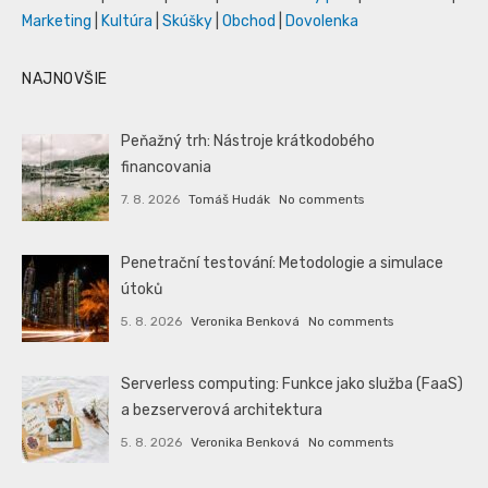
Marketing
|
Kultúra
|
Skúšky
|
Obchod
|
Dovolenka
NAJNOVŠIE
Peňažný trh: Nástroje krátkodobého
financovania
7. 8. 2026
Tomáš Hudák
No comments
Penetrační testování: Metodologie a simulace
útoků
5. 8. 2026
Veronika Benková
No comments
Serverless computing: Funkce jako služba (FaaS)
a bezserverová architektura
5. 8. 2026
Veronika Benková
No comments