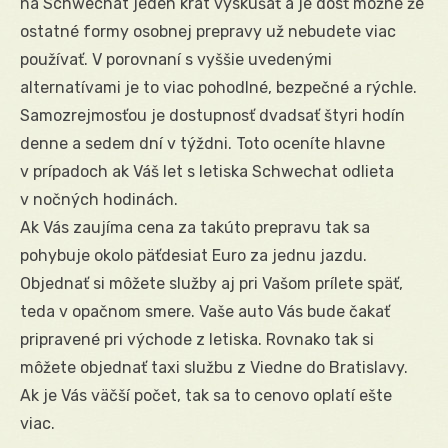
na Schwechat jeden krát vyskúšať a je dosť možné že
ostatné formy osobnej prepravy už nebudete viac
používať. V porovnaní s vyššie uvedenými
alternatívami je to viac pohodlné, bezpečné a rýchle.
Samozrejmosťou je dostupnosť dvadsať štyri hodín
denne a sedem dní v týždni. Toto oceníte hlavne
v prípadoch ak Váš let s letiska Schwechat odlieta
v nočných hodinách.
Ak Vás zaujíma cena za takúto prepravu tak sa
pohybuje okolo päťdesiat Euro za jednu jazdu.
Objednať si môžete služby aj pri Vašom prílete späť,
teda v opačnom smere. Vaše auto Vás bude čakať
pripravené pri východe z letiska. Rovnako tak si
môžete objednať taxi službu z Viedne do Bratislavy.
Ak je Vás väčší počet, tak sa to cenovo oplatí ešte
viac.