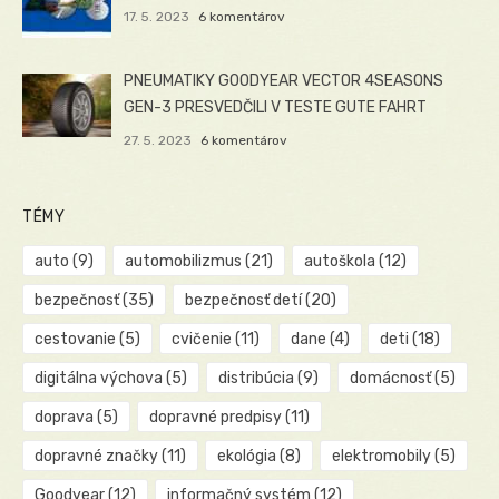
17. 5. 2023
6 komentárov
PNEUMATIKY GOODYEAR VECTOR 4SEASONS
GEN-3 PRESVEDČILI V TESTE GUTE FAHRT
27. 5. 2023
6 komentárov
TÉMY
auto
(9)
automobilizmus
(21)
autoškola
(12)
bezpečnosť
(35)
bezpečnosť detí
(20)
cestovanie
(5)
cvičenie
(11)
dane
(4)
deti
(18)
digitálna výchova
(5)
distribúcia
(9)
domácnosť
(5)
doprava
(5)
dopravné predpisy
(11)
dopravné značky
(11)
ekológia
(8)
elektromobily
(5)
Goodyear
(12)
informačný systém
(12)