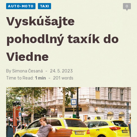
AUTO-MOTO
TAXI
0
Vyskúšajte
pohodlný taxík do
Viedne
By
Simona Česaná
Posted
24. 5. 2023
on
Time to Read:
1 min
-
201
words