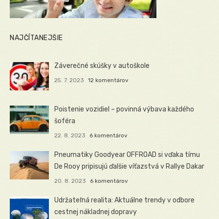
NAJČÍTANEJŠIE
Záverečné skúšky v autoškole
25. 7. 2023
12 komentárov
Poistenie vozidiel – povinná výbava každého
šoféra
22. 8. 2023
6 komentárov
Pneumatiky Goodyear OFFROAD si vďaka tímu
De Rooy pripisujú ďalšie víťazstvá v Rallye Dakar
20. 8. 2023
6 komentárov
Udržateľná realita: Aktuálne trendy v odbore
cestnej nákladnej dopravy