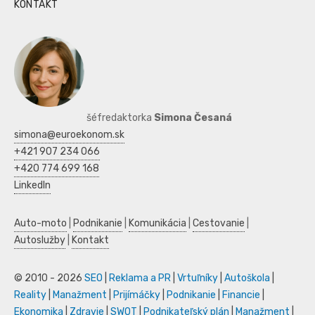
KONTAKT
šéfredaktorka
Simona Česaná
simona@euroekonom.sk
+421 907 234 066
+420 774 699 168
LinkedIn
Auto-moto
|
Podnikanie
|
Komunikácia
|
Cestovanie
|
Autoslužby
|
Kontakt
© 2010 - 2026
SEO
|
Reklama a PR
|
Vrtuľníky
|
Autoškola
|
Reality
|
Manažment
|
Prijímáčky
|
Podnikanie
|
Financie
|
Ekonomika
|
Zdravie
|
SWOT
|
Podnikateľský plán
|
Manažment
|