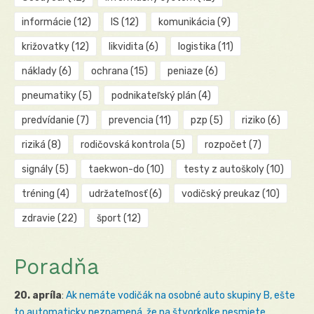
informácie
(12)
IS
(12)
komunikácia
(9)
križovatky
(12)
likvidita
(6)
logistika
(11)
náklady
(6)
ochrana
(15)
peniaze
(6)
pneumatiky
(5)
podnikateľský plán
(4)
predvídanie
(7)
prevencia
(11)
pzp
(5)
riziko
(6)
riziká
(8)
rodičovská kontrola
(5)
rozpočet
(7)
signály
(5)
taekwon-do
(10)
testy z autoškoly
(10)
tréning
(4)
udržateľnosť
(6)
vodičský preukaz
(10)
zdravie
(22)
šport
(12)
Poradňa
20. apríla
:
Ak nemáte vodičák na osobné auto skupiny B, ešte
to automaticky neznamená, že na štvorkolke nesmiete...