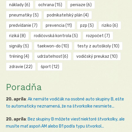
náklady
(6)
ochrana
(15)
peniaze
(6)
pneumatiky
(5)
podnikateľský plán
(4)
predvídanie
(7)
prevencia
(11)
pzp
(5)
riziko
(6)
riziká
(8)
rodičovská kontrola
(5)
rozpočet
(7)
signály
(5)
taekwon-do
(10)
testy z autoškoly
(10)
tréning
(4)
udržateľnosť
(6)
vodičský preukaz
(10)
zdravie
(22)
šport
(12)
Poradňa
20. apríla
:
Ak nemáte vodičák na osobné auto skupiny B, ešte
to automaticky neznamená, že na štvorkolke nesmiete...
20. apríla
:
Bez skupiny B môžete viesť niektoré štvorkolky, ale
musíte mať aspoň AM alebo B1 podľa typu štvorkol...