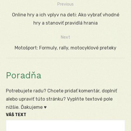
Previous
Navigácia
Previous
Online hry a ich vplyv na deti: Ako vybrať vhodné
v
post:
hry a stanoviť pravidlá hrania
článku
Next
Next
Motošport: Formuly, rally, motocyklové preteky
post:
Poradňa
Potrebujete radu? Chcete pridať komentár, doplniť
alebo upraviť túto stránku? Vyplňte textové pole
nižšie. Ďakujeme ♥
VÁŠ TEXT