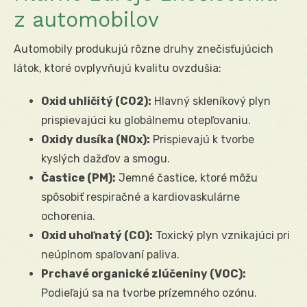
z automobilov
Automobily produkujú rôzne druhy znečisťujúcich
látok, ktoré ovplyvňujú kvalitu ovzdušia:
Oxid uhličitý (CO
2
):
Hlavný skleníkový plyn
prispievajúci ku globálnemu otepľovaniu.
Oxidy dusíka (NO
x
):
Prispievajú k tvorbe
kyslých dažďov a smogu.
Častice (PM):
Jemné častice, ktoré môžu
spôsobiť respiračné a kardiovaskulárne
ochorenia.
Oxid uhoľnatý (CO):
Toxický plyn vznikajúci pri
neúplnom spaľovaní paliva.
Prchavé organické zlúčeniny (VOC):
Podieľajú sa na tvorbe prízemného ozónu.