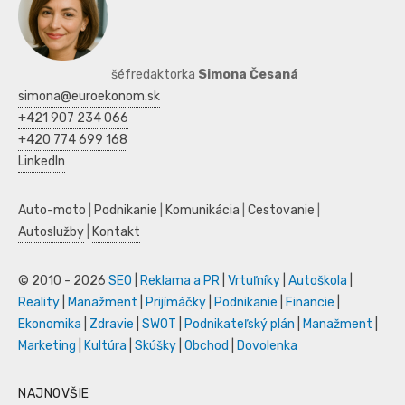
šéfredaktorka
Simona Česaná
simona@euroekonom.sk
+421 907 234 066
+420 774 699 168
LinkedIn
Auto-moto
|
Podnikanie
|
Komunikácia
|
Cestovanie
|
Autoslužby
|
Kontakt
© 2010 - 2026
SEO
|
Reklama a PR
|
Vrtuľníky
|
Autoškola
|
Reality
|
Manažment
|
Prijímáčky
|
Podnikanie
|
Financie
|
Ekonomika
|
Zdravie
|
SWOT
|
Podnikateľský plán
|
Manažment
|
Marketing
|
Kultúra
|
Skúšky
|
Obchod
|
Dovolenka
NAJNOVŠIE