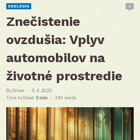
EKOLÓGIA
0
Znečistenie
ovzdušia: Vplyv
automobilov na
životné prostredie
By
Driver
Posted
3. 4. 2025
on
Time to Read:
2 min
-
340
words