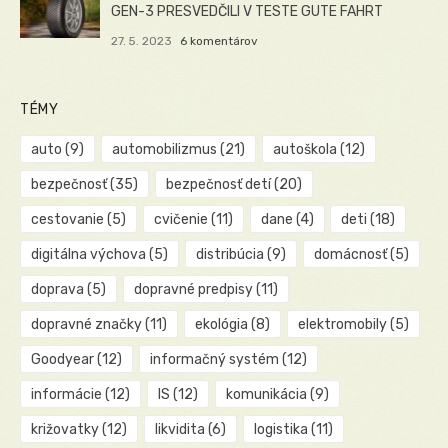
GEN-3 PRESVEDČILI V TESTE GUTE FAHRT
27. 5. 2023
6 komentárov
TÉMY
auto
(9)
automobilizmus
(21)
autoškola
(12)
bezpečnosť
(35)
bezpečnosť detí
(20)
cestovanie
(5)
cvičenie
(11)
dane
(4)
deti
(18)
digitálna výchova
(5)
distribúcia
(9)
domácnosť
(5)
doprava
(5)
dopravné predpisy
(11)
dopravné značky
(11)
ekológia
(8)
elektromobily
(5)
Goodyear
(12)
informačný systém
(12)
informácie
(12)
IS
(12)
komunikácia
(9)
križovatky
(12)
likvidita
(6)
logistika
(11)