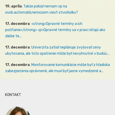
19. apríla
:
Takže pokiaľ nemam vp na
osob.automobil,nemozem viest stvorkolku?
17. decembra
:
<strong>Opravné termíny a ich
počítanie</strong> <p>Opravné termíny sa v praxi rátajú ako
ďalšie te...
17. decembra
:
Univerzita zatiaľ neplánuje zvyšovať ceny
ubytovania, ale toto opatrenie môže byť nevyhnutné v budúc...
17. decembra
:
Monitorovanie komunikácie môže byť z hľadiska
zabezpečenia oprávnené, ale musí byť jasne vymedzené a...
KONTAKT